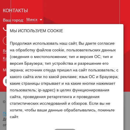
КОНТАКТЫ
Минск
Ваш город:
+375 29 238 97 34
МЫ ИСПОЛЬЗУЕМ COOKIE
Запросить консультацию
Продолжая использовать наш сайт, Вы даете согласие
на обработку файлов cookie, пользовательских данных
Все контакты
(сведения о местоположении; тип и версия ОС; тип и
Карта сайта
версия Браузера; тип устройства и разрешение его
экрана; источник откуда пришел на сайт пользователь; с
МЫ В СОЦ СЕТЯХ
какого сайта или по какой рекламе; язык ОС и Браузера;
какие страницы открывает и на какие кнопки нажимает
пользователь; ip-адрес) в целях функционирования
сайта, проведения ретаргетинга и проведения
© 2026 Группа компаний Белагро
статистических исследований и обзоров. Если вы не
хотите, чтобы ваши данные обрабатывались, покиньте
Политика обработки персональных данных
сайт.
Для отзыва согласия на обработку персональных данных необходимо
отправить письмо на электронную почту
pd@belagro.by