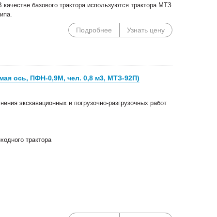
. В качестве базового трактора используются трактора МТЗ
ипа.
Подробнее
Узнать цену
я ось, ПФН-0,9М, чел. 0,8 м3, МТЗ-92П)
нения экскавационных и погрузочно-разгрузочных работ
Специальные цены на
Погрузочное оборудован
ходного трактора
сегментные косилки!
Сальсксельмаш в наличии