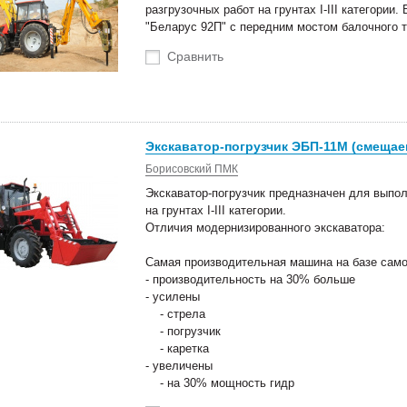
разгрузочных работ на грунтах I-III категории
"Беларус 92П" с передним мостом балочного т
Сравнить
Экскаватор-погрузчик ЭБП-11М (смещаема
Борисовский ПМК
Экскаватор-погрузчик предназначен для выпол
на грунтах I-III категории.
Отличия модернизированного экскаватора:
оступление техники
Новые роторные косилки уже в
Самая производительная машина на базе само
тва Сальсксельмаш
наличии на складах!
- производительность на 30% больше
 Белагро в Минске!
- усилены
- стрела
- погрузчик
- каретка
- увеличены
- на 30% мощность гидр