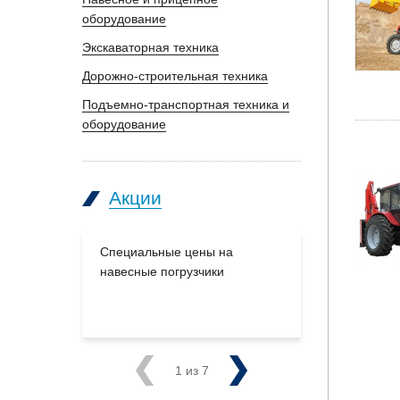
оборудование
Экскаваторная техника
Дорожно-строительная техника
Подъемно-транспортная техника и
оборудование
Акции
Специальные цены на
Большое п
навесные погрузчики
производс
на склады
Previous
1
из 7
Next