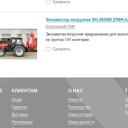
Сравнить
Экскаватор-погрузчик ЭО-2626М (ПФН-0,3
Борисовский ПМК
Экскаватор-погрузчик предназначен для выпол
на грунтах I-III категории.
Сравнить
Е
КЛИЕНТАМ
О НАС
Акции
Новости
У
о
Гарантии
Руководство
Р
Доставка
Наша история
Рекламации
Наши ценности