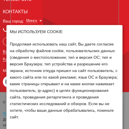
КОНТАКТЫ
Минск
Ваш город:
+375 29 238 97 34
МЫ ИСПОЛЬЗУЕМ COOKIE
Запросить консультацию
Продолжая использовать наш сайт, Вы даете согласие
на обработку файлов cookie, пользовательских данных
Все контакты
(сведения о местоположении; тип и версия ОС; тип и
Карта сайта
версия Браузера; тип устройства и разрешение его
экрана; источник откуда пришел на сайт пользователь; с
МЫ В СОЦ СЕТЯХ
какого сайта или по какой рекламе; язык ОС и Браузера;
какие страницы открывает и на какие кнопки нажимает
пользователь; ip-адрес) в целях функционирования
сайта, проведения ретаргетинга и проведения
© 2026 Группа компаний Белагро
статистических исследований и обзоров. Если вы не
хотите, чтобы ваши данные обрабатывались, покиньте
Политика обработки персональных данных
сайт.
Для отзыва согласия на обработку персональных данных необходимо
отправить письмо на электронную почту
pd@belagro.by