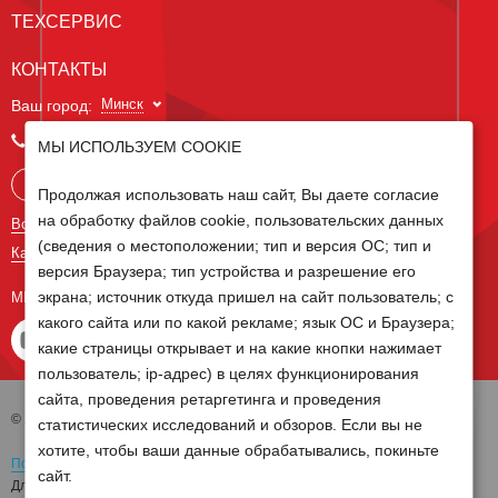
ТЕХСЕРВИС
КОНТАКТЫ
Минск
Ваш город:
+375 29 238 97 34
МЫ ИСПОЛЬЗУЕМ COOKIE
Запросить консультацию
Продолжая использовать наш сайт, Вы даете согласие
на обработку файлов cookie, пользовательских данных
Все контакты
(сведения о местоположении; тип и версия ОС; тип и
Карта сайта
версия Браузера; тип устройства и разрешение его
экрана; источник откуда пришел на сайт пользователь; с
МЫ В СОЦ СЕТЯХ
какого сайта или по какой рекламе; язык ОС и Браузера;
какие страницы открывает и на какие кнопки нажимает
пользователь; ip-адрес) в целях функционирования
сайта, проведения ретаргетинга и проведения
© 2026 Группа компаний Белагро
статистических исследований и обзоров. Если вы не
хотите, чтобы ваши данные обрабатывались, покиньте
Политика обработки персональных данных
сайт.
Для отзыва согласия на обработку персональных данных необходимо