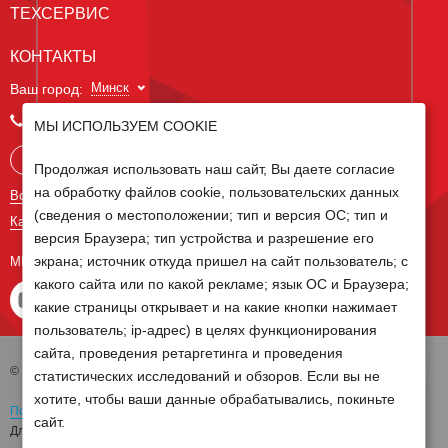
ТЕХСЕРВИС
КОНТАКТЫ
Минск
Ваш город:
+375 29 238 97 34
МЫ ИСПОЛЬЗУЕМ COOKIE
Запросить консультацию
Продолжая использовать наш сайт, Вы даете согласие
на обработку файлов cookie, пользовательских данных
Все контакты
(сведения о местоположении; тип и версия ОС; тип и
Карта сайта
версия Браузера; тип устройства и разрешение его
экрана; источник откуда пришел на сайт пользователь; с
МЫ В СОЦ СЕТЯХ
какого сайта или по какой рекламе; язык ОС и Браузера;
какие страницы открывает и на какие кнопки нажимает
пользователь; ip-адрес) в целях функционирования
сайта, проведения ретаргетинга и проведения
© 2026 Группа компаний Белагро
статистических исследований и обзоров. Если вы не
хотите, чтобы ваши данные обрабатывались, покиньте
Политика обработки персональных данных
сайт.
Для отзыва согласия на обработку персональных данных необходимо