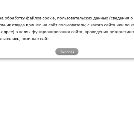
на обработку файлов cookie, пользовательских данных (сведения о
очник откуда пришел на сайт пользователь; с какого сайта или по 
ip-адрес) в целях функционирования сайта, проведения ретаргетинг
тывались, покиньте сайт.
Принять
Е
КЛИЕНТАМ
О НАС
Акции
Новости
У
о
Гарантии
Руководство
Р
Доставка
Наша история
Рекламации
Наши ценности
Полезные советы
Корпоративные традиции
Обработка персональных
Поставщики
данных
Клиенты