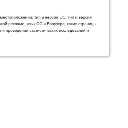
 местоположении; тип и версия ОС; тип и версия
какой рекламе; язык ОС и Браузера; какие страницы
а и проведения статистических исследований и
ТЕХСЕРВИС
КОНТАКТЫ
становка доп.
Минск
Ваш город:
борудования
+375 29 238 97 34
емонт, TO, дефектовка
Запросить консультацию
Все контакты
Карта сайта