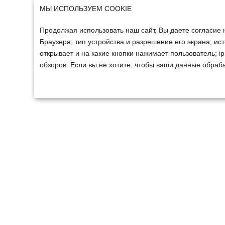
МЫ ИСПОЛЬЗУЕМ COOKIE
Продолжая использовать наш сайт, Вы даете согласие 
Браузера; тип устройства и разрешение его экрана; ист
открывает и на какие кнопки нажимает пользователь; 
обзоров. Если вы не хотите, чтобы ваши данные обраба
ТЕХНИКА
ФИНАНСИРОВАНИ
Техника ММЗ
Для юридических лиц
Сельскохозяйственная
Для физических лиц
техника
Спецтехника
Мини-техника