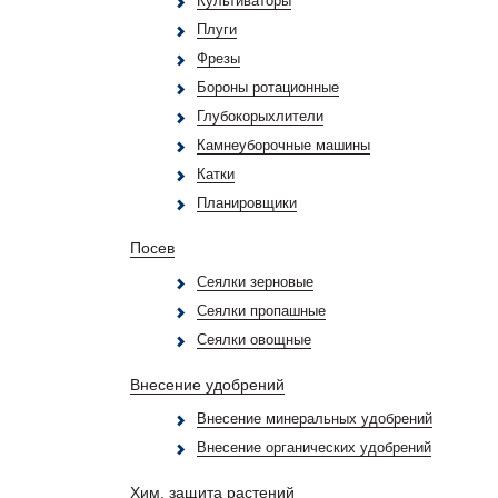
Культиваторы
Плуги
Фрезы
Бороны ротационные
Глубокорыхлители
Камнеуборочные машины
Катки
Планировщики
Посев
Сеялки зерновые
Сеялки пропашные
Сеялки овощные
Внесение удобрений
Внесение минеральных удобрений
Внесение органических удобрений
Хим. защита растений