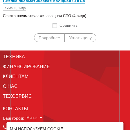
Сеялка пневматическая овощная СПО-4
Техмаш, Лида
Сеялка пневматическая овощная СПО (4 ряда).
Сравнить
Подробнее
Узнать цену
ТЕХНИКА
ФИНАНСИРОВАНИЕ
КЛИЕНТАМ
О НАС
ТЕХСЕРВИС
КОНТАКТЫ
Минск
Ваш город:
+375 29 238 97 34
МЫ ИСПОЛЬЗУЕМ COOKIE