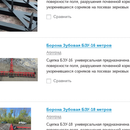
поверхности поля, разрушения почвенной кор
укоренившихся сорняков на посевах зерновых 
оступление техники
Новые роторные косилки уже в
тва Сальсксельмаш
наличии на складах!
Сравнить
 Белагро в Минске!
Борона Зубовая БЗУ-16 метров
Агроград
Сцепка БЗУ-16 универсальная предназначена 
поверхности поля, разрушения почвенной кор
укоренившихся сорняков на посевах зерновых 
Сравнить
Борона Зубовая БЗУ-18 метров
Агроград
Сцепка БЗУ-18 универсальная предназначена 
поверхности поля, разрушения почвенной кор