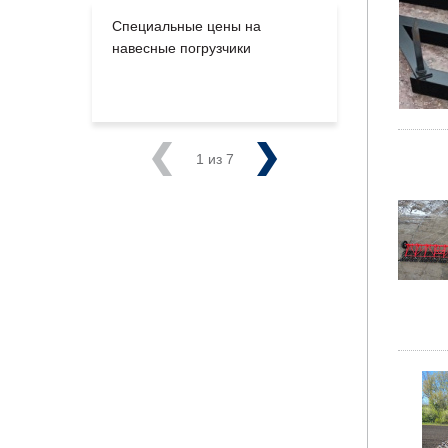
Специальные цены на
Большое п
навесные погрузчики
производс
на склады
Previous
1
из 7
Next