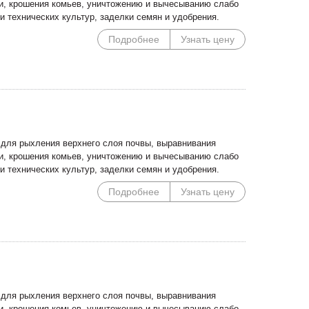
ки, крошения комьев, уничтожению и вычесыванию слабо
и технических культур, заделки семян и удобрения.
Специальные цены на
Погрузочное оборудован
сегментные косилки!
Сальсксельмаш в наличии
Подробнее
Узнать цену
для рыхления верхнего слоя почвы, выравнивания
ки, крошения комьев, уничтожению и вычесыванию слабо
и технических культур, заделки семян и удобрения.
Подробнее
Узнать цену
для рыхления верхнего слоя почвы, выравнивания
ки, крошения комьев, уничтожению и вычесыванию слабо