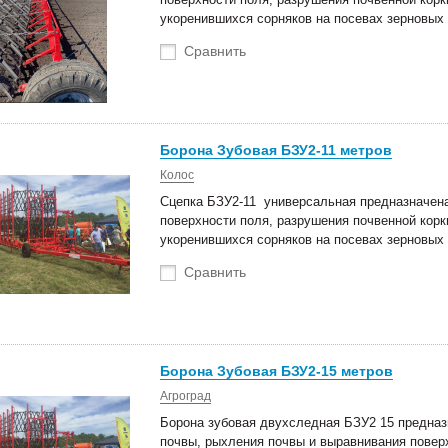
укоренившихся сорняков на посевах зерновых 
Сравнить
Борона Зубовая БЗУ2-11 метров
Колос
Сцепка БЗУ2-11 универсальная предназначена
поверхности поля, разрушения почвенной кор
укоренившихся сорняков на посевах зерновых 
Сравнить
Борона Зубовая БЗУ2-15 метров
Агроград
Борона зубовая двухследная БЗУ2 15 предназ
почвы, рыхления почвы и выравнивания поверх