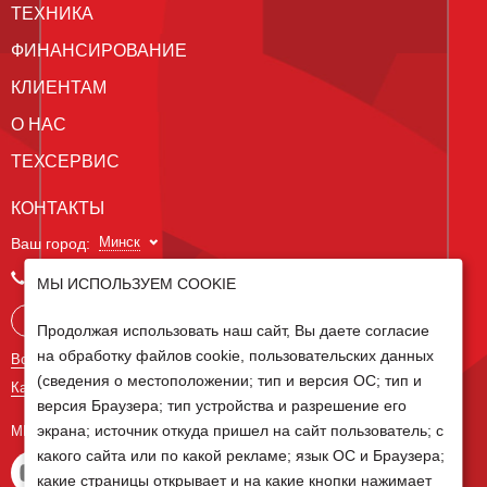
ТЕХНИКА
ФИНАНСИРОВАНИЕ
КЛИЕНТАМ
О НАС
ТЕХСЕРВИС
КОНТАКТЫ
Минск
Ваш город:
+375 29 238 97 34
МЫ ИСПОЛЬЗУЕМ COOKIE
Запросить консультацию
Продолжая использовать наш сайт, Вы даете согласие
на обработку файлов cookie, пользовательских данных
Все контакты
(сведения о местоположении; тип и версия ОС; тип и
Карта сайта
версия Браузера; тип устройства и разрешение его
экрана; источник откуда пришел на сайт пользователь; с
МЫ В СОЦ СЕТЯХ
какого сайта или по какой рекламе; язык ОС и Браузера;
какие страницы открывает и на какие кнопки нажимает