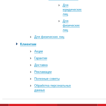
Для
юридических
лиц
Для
физических
лиц
Для физических лиц
Клиентам
Акции
Гарантии
Доставка
Рекламации
Полезные советы
Обработка персональных
данных