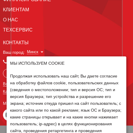
КЛИЕНТАМ
О НАС
ТЕХСЕРВИС
КОНТАКТЫ
Минск
Ваш город:
+375 29 238 97 34
МЫ ИСПОЛЬЗУЕМ COOKIE
Запросить консультацию
Продолжая использовать наш сайт, Вы даете согласие
на обработку файлов cookie, пользовательских данных
Все контакты
(сведения о местоположении; тип и версия ОС; тип и
Карта сайта
версия Браузера; тип устройства и разрешение его
экрана; источник откуда пришел на сайт пользователь; с
МЫ В СОЦ СЕТЯХ
какого сайта или по какой рекламе; язык ОС и Браузера;
какие страницы открывает и на какие кнопки нажимает
пользователь; ip-адрес) в целях функционирования
сайта, проведения ретаргетинга и проведения