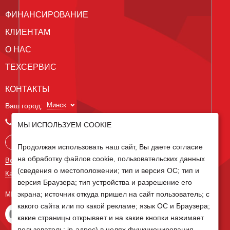
ФИНАНСИРОВАНИЕ
КЛИЕНТАМ
О НАС
ТЕХСЕРВИС
КОНТАКТЫ
Минск
Ваш город:
+375 29 238 97 34
МЫ ИСПОЛЬЗУЕМ COOKIE
Запросить консультацию
Продолжая использовать наш сайт, Вы даете согласие
на обработку файлов cookie, пользовательских данных
Все контакты
(сведения о местоположении; тип и версия ОС; тип и
Карта сайта
версия Браузера; тип устройства и разрешение его
экрана; источник откуда пришел на сайт пользователь; с
МЫ В СОЦ СЕТЯХ
какого сайта или по какой рекламе; язык ОС и Браузера;
какие страницы открывает и на какие кнопки нажимает
пользователь; ip-адрес) в целях функционирования