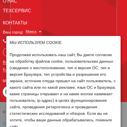
О НАС
ТЕХСЕРВИС
КОНТАКТЫ
Минск
Ваш город:
+375 29 238 97 34
МЫ ИСПОЛЬЗУЕМ COOKIE
Запросить консультацию
Продолжая использовать наш сайт, Вы даете согласие
на обработку файлов cookie, пользовательских данных
Все контакты
(сведения о местоположении; тип и версия ОС; тип и
Карта сайта
версия Браузера; тип устройства и разрешение его
экрана; источник откуда пришел на сайт пользователь; с
МЫ В СОЦ СЕТЯХ
какого сайта или по какой рекламе; язык ОС и Браузера;
какие страницы открывает и на какие кнопки нажимает
пользователь; ip-адрес) в целях функционирования
сайта, проведения ретаргетинга и проведения
© 2026 Группа компаний Белагро
статистических исследований и обзоров. Если вы не
хотите, чтобы ваши данные обрабатывались, покиньте
Политика обработки персональных данных
сайт.