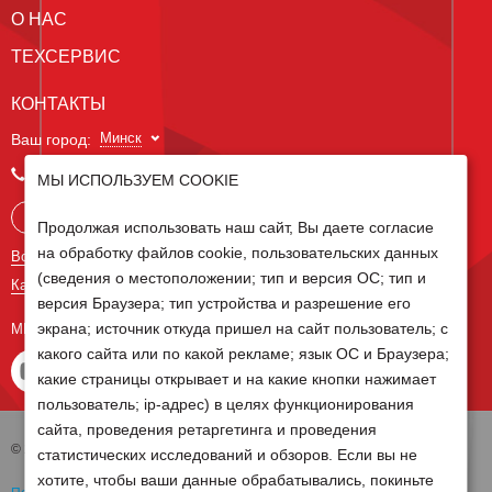
О НАС
ТЕХСЕРВИС
КОНТАКТЫ
Минск
Ваш город:
+375 29 238 97 34
МЫ ИСПОЛЬЗУЕМ COOKIE
Запросить консультацию
Продолжая использовать наш сайт, Вы даете согласие
на обработку файлов cookie, пользовательских данных
Все контакты
(сведения о местоположении; тип и версия ОС; тип и
Карта сайта
версия Браузера; тип устройства и разрешение его
экрана; источник откуда пришел на сайт пользователь; с
МЫ В СОЦ СЕТЯХ
какого сайта или по какой рекламе; язык ОС и Браузера;
какие страницы открывает и на какие кнопки нажимает
пользователь; ip-адрес) в целях функционирования
сайта, проведения ретаргетинга и проведения
© 2026 Группа компаний Белагро
статистических исследований и обзоров. Если вы не
хотите, чтобы ваши данные обрабатывались, покиньте