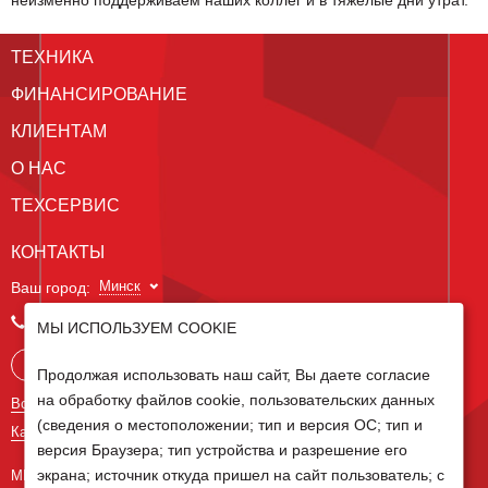
ТЕХНИКА
ФИНАНСИРОВАНИЕ
КЛИЕНТАМ
О НАС
ТЕХСЕРВИС
КОНТАКТЫ
Минск
Ваш город:
+375 29 238 97 34
МЫ ИСПОЛЬЗУЕМ COOKIE
Запросить консультацию
Продолжая использовать наш сайт, Вы даете согласие
на обработку файлов cookie, пользовательских данных
Все контакты
(сведения о местоположении; тип и версия ОС; тип и
Карта сайта
версия Браузера; тип устройства и разрешение его
экрана; источник откуда пришел на сайт пользователь; с
МЫ В СОЦ СЕТЯХ