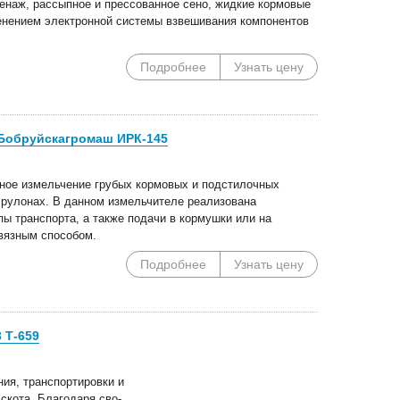
сенаж, рассыпное и прессованное сено, жидкие кормовые
менением электронной системы взвешивания компонентов
Подробнее
Узнать цену
Специальные цены на
Погрузочное оборудован
сегментные косилки!
Сальсксельмаш в наличии
Бобруйскагромаш ИРК-145
ное измельчение грубых кормовых и подстилочных
 рулонах. В данном измельчителе реализована
пы транспорта, а также подачи в кормушки или на
вязным способом.
Подробнее
Узнать цену
 Т-659
ия, транспортировки и
скота. Благодаря сво-