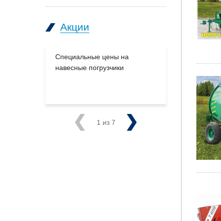
Акции
Специальные цены на
Большое п
навесные погрузчики
производс
на склады
Previous
1
из 7
Next