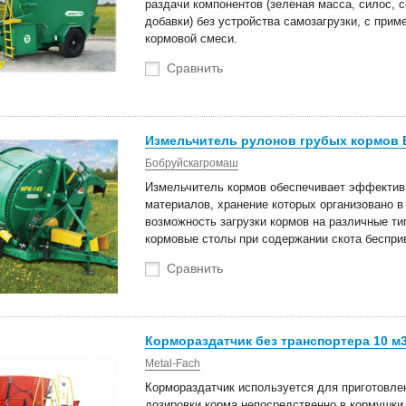
раздачи компонентов (зеленая масса, силос, 
добавки) без устройства самозагрузки, с при
кормовой смеси.
Сравнить
оступление техники
Новые роторные косилки уже в
тва Сальсксельмаш
наличии на складах!
Измельчитель рулонов грубых кормов 
 Белагро в Минске!
Бобруйскагромаш
Измельчитель кормов обеспечивает эффектив
материалов, хранение которых организовано в
возможность загрузки кормов на различные ти
кормовые столы при содержании скота беспри
Сравнить
Кормораздатчик без транспортера 10 м3
Metal-Fach
Кормораздатчик используется для приготовлен
дозировки корма непосредственно в кормушки 