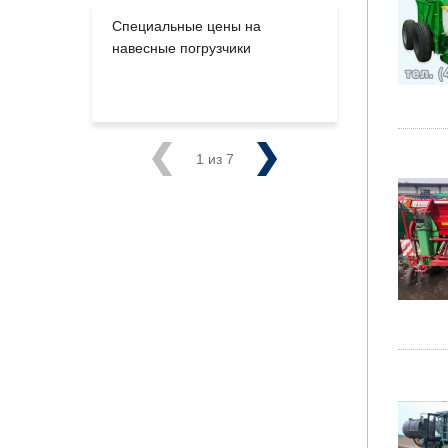
Специальные цены на
Большое п
навесные погрузчики
производс
на склады
Previous
1
из 7
Next