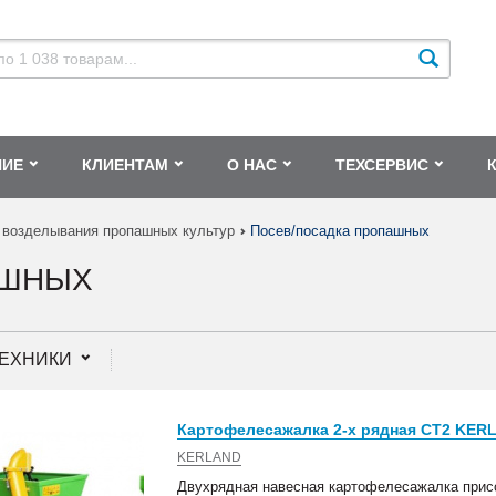
НИЕ
КЛИЕНТАМ
О НАС
ТЕХСЕРВИС
 возделывания пропашных культур
Посев/посадка пропашных
АШНЫХ
ТЕХНИКИ
Картофелесажалка 2-х рядная СТ2 KER
KERLAND
Двухрядная навесная картофелесажалка присо