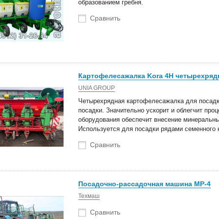
образованием гребня.
оступление техники
Новые роторные косилки уже в
Сравнить
тва Сальсксельмаш
наличии на складах!
 Белагро в Минске!
Картофелесажалка Kora 4H четырехряд
UNIA GROUP
Четырехрядная картофелесажалка для посадк
посадки. Значительно ускорит и облегчит про
оборудования обеспечит внесение минеральны
Используется для посадки рядами семенного 
Сравнить
Посадочно-рассадочная машина МР-4
Техмаш
Сравнить