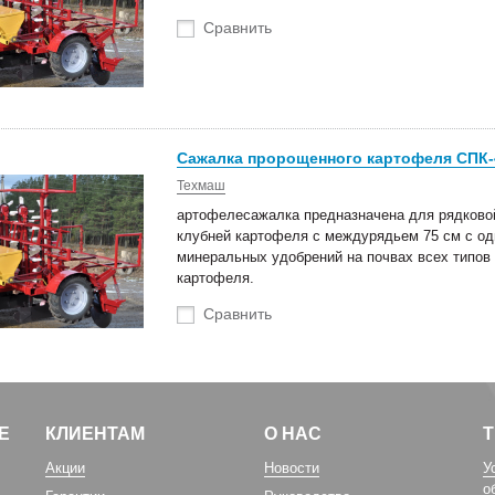
Сравнить
Сажалка пророщенного картофеля СПК-4
Техмаш
артофелесажалка предназначена для рядково
клубней картофеля с междурядьем 75 см с о
минеральных удобрений на почвах всех типов
картофеля.
Сравнить
Е
КЛИЕНТАМ
О НАС
Акции
Новости
У
о