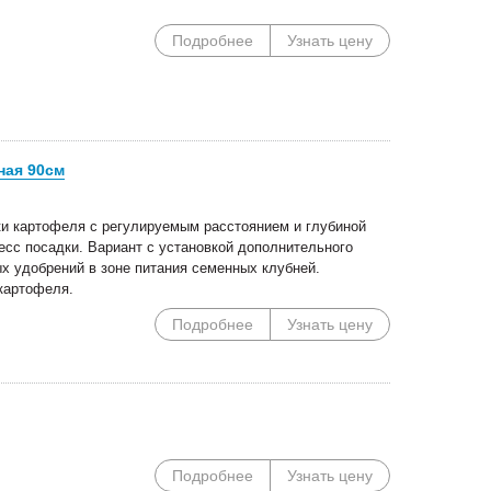
Специальные цены на
Погрузочное оборудован
Подробнее
Узнать цену
сегментные косилки!
Сальсксельмаш в наличии
ная 90см
и картофеля с регулируемым расстоянием и глубиной
цесс посадки. Вариант с установкой дополнительного
х удобрений в зоне питания семенных клубней.
картофеля.
Подробнее
Узнать цену
Подробнее
Узнать цену