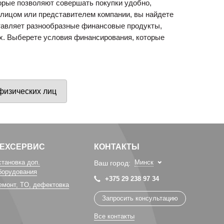
орые позволяют совершать покупки удобно,
 лицом или представителем компании, вы найдете
тавляет разнообразные финансовые продукты,
Специальные цены на
Погрузочное оборудован
ках. Выберете условия финансирования, которые
сегментные косилки!
Сальсксельмаш в наличии
физических лиц
ТЕХСЕРВИС
КОНТАКТЫ
становка доп.
Минск
Ваш город:
борудования
+375 29 238 97 34
емонт, TO, дефектовка
Запросить консультацию
Все контакты