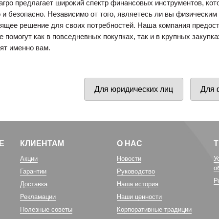
агро предлагает широкий спектр финансовых инструментов, кот
 и безопасно. Независимо от того, являетесь ли вы физическим
ящее решение для своих потребностей. Наша компания предос
оступление техники
Новые роторные косилки уже в
е помогут как в повседневных покупках, так и в крупных закуп
тва Сальсксельмаш
наличии на складах!
ят именно вам.
 Белагро в Минске!
Для юридических лиц
Для 
Е
КЛИЕНТАМ
О НАС
Акции
Новости
У
о
Гарантии
Руководство
Р
Доставка
Наша история
Рекламации
Наши ценности
Полезные советы
Корпоративные традиции