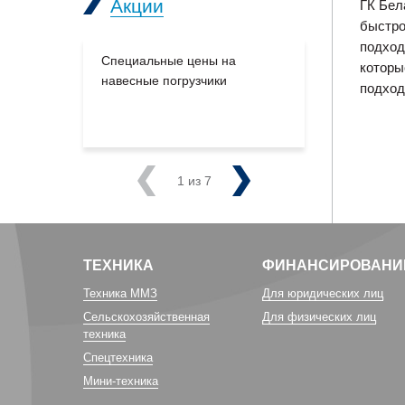
Акции
ГК Бел
быстро
подход
Специальные цены на
Большое п
которы
навесные погрузчики
производс
подход
на склады
Previous
1
из 7
Next
ТЕХНИКА
ФИНАНСИРОВАНИ
Техника ММЗ
Для юридических лиц
Сельскохозяйственная
Для физических лиц
техника
Спецтехника
Мини-техника