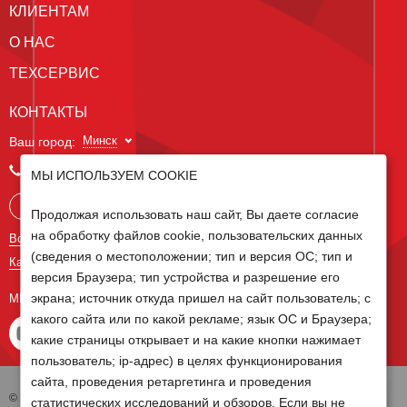
КЛИЕНТАМ
О НАС
ТЕХСЕРВИС
КОНТАКТЫ
Минск
Ваш город:
+375 29 238 97 34
МЫ ИСПОЛЬЗУЕМ COOKIE
Запросить консультацию
Продолжая использовать наш сайт, Вы даете согласие
на обработку файлов cookie, пользовательских данных
Все контакты
(сведения о местоположении; тип и версия ОС; тип и
Карта сайта
версия Браузера; тип устройства и разрешение его
экрана; источник откуда пришел на сайт пользователь; с
МЫ В СОЦ СЕТЯХ
какого сайта или по какой рекламе; язык ОС и Браузера;
какие страницы открывает и на какие кнопки нажимает
пользователь; ip-адрес) в целях функционирования
сайта, проведения ретаргетинга и проведения
© 2026 Группа компаний Белагро
статистических исследований и обзоров. Если вы не