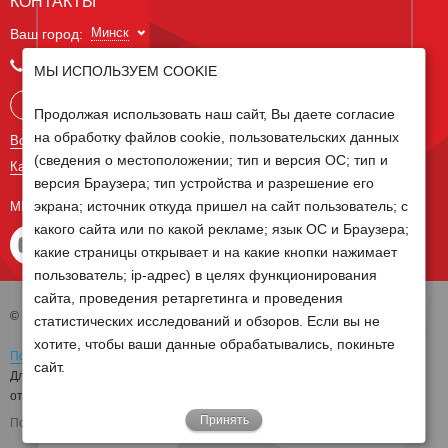
КОНТАКТЫ
Минск
Ваш город:
+375 29 238 97 34
МЫ ИСПОЛЬЗУЕМ COOKIE
Запросить консультацию
Продолжая использовать наш сайт, Вы даете согласие
на обработку файлов cookie, пользовательских данных
Все контакты
(сведения о местоположении; тип и версия ОС; тип и
Карта сайта
версия Браузера; тип устройства и разрешение его
экрана; источник откуда пришел на сайт пользователь; с
МЫ В СОЦ СЕТЯХ
какого сайта или по какой рекламе; язык ОС и Браузера;
какие страницы открывает и на какие кнопки нажимает
пользователь; ip-адрес) в целях функционирования
сайта, проведения ретаргетинга и проведения
© 2026 Группа компаний Белагро
статистических исследований и обзоров. Если вы не
хотите, чтобы ваши данные обрабатывались, покиньте
Политика обработки персональных данных
сайт.
Для отзыва согласия на обработку персональных данных необходимо
отправить письмо на электронную почту
pd@belagro.by
Принять
Поддержка сайта