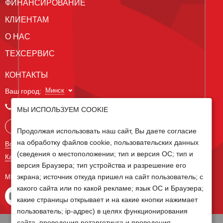
ФИНАНСИРОВАНИЕ
КЛИЕНТАМ
О НАС
ТЕХСЕРВИС
КОНТАКТЫ
Минск
Ваш город:
+375 29 238 97 34
МЫ ИСПОЛЬЗУЕМ COOKIE
Запросить консультацию
Продолжая использовать наш сайт, Вы даете согласие
на обработку файлов cookie, пользовательских данных
Все контакты
(сведения о местоположении; тип и версия ОС; тип и
Карта сайта
версия Браузера; тип устройства и разрешение его
экрана; источник откуда пришел на сайт пользователь; с
МЫ В СОЦ СЕТЯХ
какого сайта или по какой рекламе; язык ОС и Браузера;
какие страницы открывает и на какие кнопки нажимает
пользователь; ip-адрес) в целях функционирования
сайта, проведения ретаргетинга и проведения