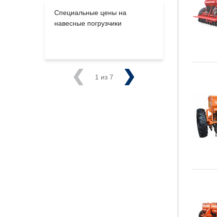
Специальные цены на
Большое п
навесные погрузчики
производс
на склады
Previous
1
из 7
Next