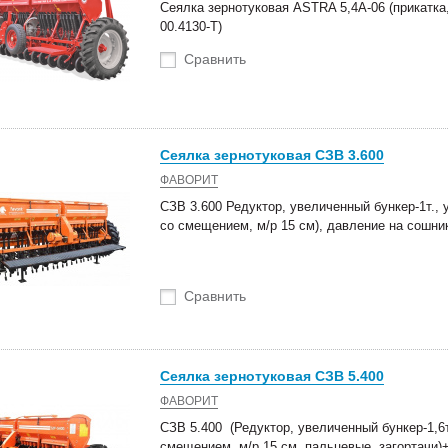
Сеялка зернотуковая ASTRA 5,4А-06 (прикатка,
оступление техники
Новые роторные косилки уже в
00.4130-Т)
тва Сальсксельмаш
наличии на складах!
Сравнить
 Белагро в Минске!
Сеялка зернотуковая СЗВ 3.600
ФАВОРИТ
СЗВ 3.600 Редуктор, увеличенный бункер-1т.
со смещением, м/р 15 см), давление на сошник 
Сравнить
Сеялка зернотуковая СЗВ 5.400
ФАВОРИТ
СЗВ 5.400 (Редуктор, увеличенный бункер-1,6
смещением, м/р 15 см, пальцевые загорта