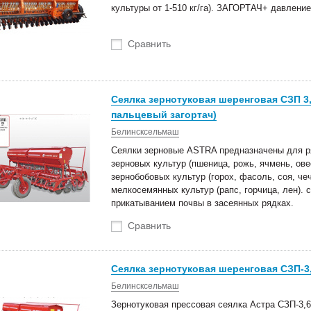
культуры от 1-510 кг/га). ЗАГОРТАЧ+ давление
Сравнить
Сеялка зернотуковая шеренговая СЗП 3,
пальцевый загортач)
Белинсксельмаш
Сеялки зерновые ASTRA предназначены для р
зерновых культур (пшеница, рожь, ячмень, ове
зернобобовых культур (горох, фасоль, соя, чеч
мелкосемянных культур (рапс, горчица, лен)
прикатыванием почвы в засеянных рядках.
Сравнить
Сеялка зернотуковая шеренговая СЗП-3,
Белинсксельмаш
Зернотуковая прессовая сеялка Астра СЗП-3,