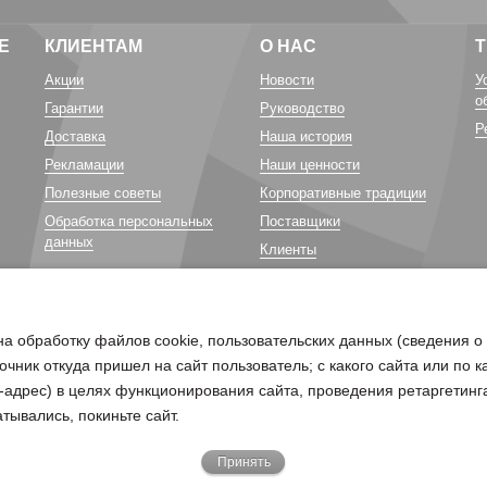
Е
КЛИЕНТАМ
О НАС
Акции
Новости
У
о
Гарантии
Руководство
Р
Доставка
Наша история
Рекламации
Наши ценности
Полезные советы
Корпоративные традиции
Обработка персональных
Поставщики
данных
Клиенты
Карьера у нас
Благотворительность
на обработку файлов cookie, пользовательских данных (сведения о
очник откуда пришел на сайт пользователь; с какого сайта или по 
ip-адрес) в целях функционирования сайта, проведения ретаргетинг
тывались, покиньте сайт.
Принять
бходимо отправить письмо на электронную почту
pd@belagro.by