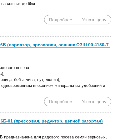
 на сошник до 65кг
Подробнее
Узнать цену
6В (вариатор, прессовая, сошник ОЗШ 00.4130-Т,
ядового посева:
с);
евица, бобы, чина, нут, люпин);
. с одновременным внесением минеральных удобрений и
Подробнее
Узнать цену
6Б-01 (прессовая, редуктор, цепной загортач)
6Б предназначена для рядового посева семян зерновых,