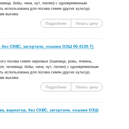
чевица, бобы, чина, нут, люпин) с одновременным
ь использована для посева семян других культур,
мам высева
Подробнее
Узнать цену
 без СКВС, загортачи, сошник ОЗШ 00.4130-Т)
ого посева семян зерновых (пшеница, рожь, ячмень,
соя, чечевица, бобы, чина, нут, люпин) с одновременным
ь использована для посева семян других культур,
мам высева
Подробнее
Узнать цену
тка, вариатор, без СКВС, загортачи, сошник ОЗШ