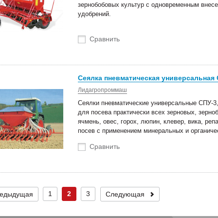
зернобобовых культур с одновременным внес
удобрений.
Сравнить
Сеялка пневматическая универсальная 
Лидагропроммаш
Сеялки пневматические универсальные СПУ-3,
для посева практически всех зерновых, зерноб
ячмень, овес, горох, люпин, клевер, вика, реп
посев с применением минеральных и органиче
Сравнить
1
2
3
едыдущая
Следующая