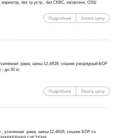
 вариатор, без тр.устр., без СКВС, загортачи, ОЗШ
Специальные цены на
Погрузочное оборудован
сегментные косилки!
Сальсксельмаш в наличии
Подробнее
Узнать цену
, усиленная рама, шины-12,4R28, сошник узкорядный-БОР
- до 30 кг.
Подробнее
Узнать цену
т., усиленная рама, шины-12,4R28, сошник БОР со
чи)+МАРКЕРНАЯ СИСТЕМА