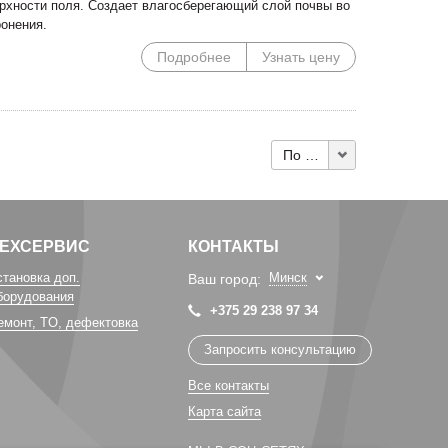
ерхности поля. Создает влагосберегающий слой почвы во
ронения.
Подробнее
Узнать цену
По 10
ТЕХСЕРВИС
КОНТАКТЫ
становка доп.
Минск
Ваш город:
борудования
+375 29 238 97 34
емонт, TO, дефектовка
Запросить консультацию
Все контакты
Карта сайта