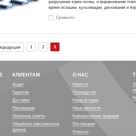
разрушение корки почвы, и выравнивание пов
время вспашки, культивации, дискования и бо
Сравнить
1
2
3
едыдущая
Е
КЛИЕНТАМ
О НАС
Акции
Новости
У
о
Гарантии
Руководство
Р
Доставка
Наша история
Рекламации
Наши ценности
Полезные советы
Корпоративные традиции
Обработка персональных
Поставщики
данных
Клиенты