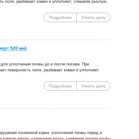
ть поля, разбивает комки и уплотняет, слишком рыхлую,
Специальные цены на
Погрузочное оборудован
сегментные косилки!
Сальсксельмаш в наличии
Подробнее
Узнать цену
ерт 520 мм)
для уплотнения почвы до и после посева. При
ает поверхность поля, разбивает комки и уплотняет,
Подробнее
Узнать цену
рушения почвенной корки, уплотнения почвы перед и
я комков земли, удержания влаги, снижение эрозии почвы