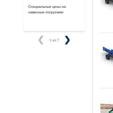
Специальные цены на
Большое п
навесные погрузчики
производс
на склады
Previous
1
из 7
Next