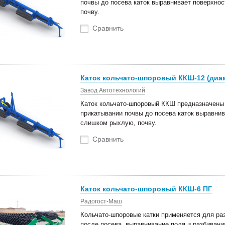
почвы до посева каток выравнивает поверхнос
почву.
оступление техники
Новые роторные косилки уже в
тва Сальсксельмаш
наличии на складах!
Сравнить
 Белагро в Минске!
Каток кольчато-шпоровый ККШ-12 (диам
Завод Автотехнологий
Каток кольчато-шпоровый ККШ предназначены 
прикатывании почвы до посева каток выравнив
слишком рыхлую, почву.
Сравнить
Каток кольчато-шпоровый ККШ-6 ПГ
Радогост-Маш
Кольчато-шпоровые катки применяется для раз
после посева, выравнивание поля и разбивани