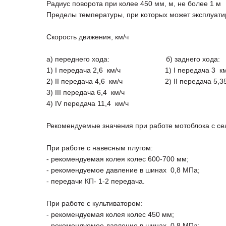
Радиус поворота при колее 450 мм, м, не более 1 м
Пределы температуры, при которых может эксплуатир
Скорость движения, км/ч
а) переднего хода: б) заднего хода:
1) I передача 2,6 км/ч 1) I передача 3 км
2) II передача 4,6 км/ч 2) II передача 5,35
3) III передача 6,4 км/ч
4) IV передача 11,4 км/ч
Рекомендуемые значения при работе мотоблока с с
При работе с навесным плугом: При работ
- рекомендуемая колея колес 600-700 мм; - р
- рекомендуемое давление в шинах 0,8 МПа; - 
- передачи КП- 1-2 передача. - перед
При работе с культиватором: При ра
- рекомендуемая колея колес 450 мм; - рек
- рекомендуемое давление в шинах 0,8 МПа; - 