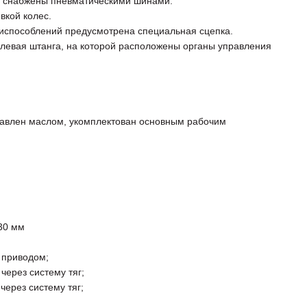
и снабжены пневматическими шинами.
вкой колес.
испособлений предусмотрена специальная сцепка.
улевая штанга, на которой расположены органы управления
правлен маслом, укомплектован основным рабочим
30 мм
 приводом;
ерез систему тяг;
ерез систему тяг;