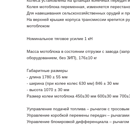
Колеса установлены на фланцах конечных передач 
Колея мотоблока переменная, изменяется перестано
Для навешивания сельскохозяйственных орудий и пр
На верхней крышке корпуса трансмиссии крепится р
мотоблоком
Номинальное тяговое усилие 1 кН
Масса мотоблока в состоянии отгрузки с завода (за
оборудованием, без ЗИП), 176±10 кг
Габаритные размеры
- длина 1780 ± 55 мм
- ширина (при колее колес 630 мм) 846 ± 30 мм
- высота 1070 ± 30 мм
Размер колеи мотоблока 450±30 мм 600±30 мм 700±
Ууправление подачей топлива – рычагом с тросовым
Управление коробкой перемены передач – рычагами ч
Управление блокировкой дифференциала – рычагом ч