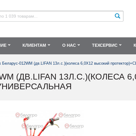
НИЕ
КЛИЕНТАМ
О НАС
ТЕХСЕРВИС
 Беларус-012WM (дв.LIFAN 13л.с.)(колеса 6,0Х12 высокий протектор)+С
M (ДВ.LIFAN 13Л.С.)(КОЛЕСА 
 УНИВЕРСАЛЬНАЯ