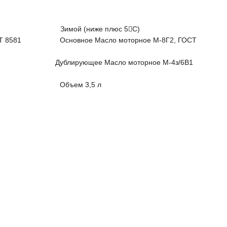
мой (ниже плюс 5С)
 ГОСТ 8581 Основное Масло моторное М-8Г2, ГОСТ
Т 10541 Дублирующее Масло моторное М-4з/6В1
ъем 3,5 л