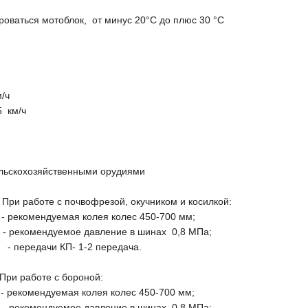
оваться мотоблок, от минус 20°С до плюс 30 °С
/ч
 км/ч
ельскохозяйственными орудиями
е с почвофрезой, окучником и косилкой:
екомендуемая колея колес 450-700 мм;
рекомендуемое давление в шинах 0,8 МПа;
ачи КП- 1-2 передача.
боте с бороной:
омендуемая колея колес 450-700 мм;
рекомендуемое давление в шинах 0,8 МПа;