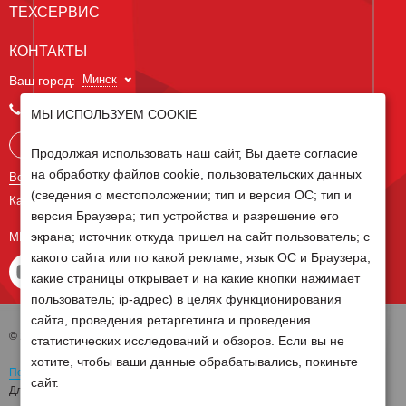
ТЕХСЕРВИС
КОНТАКТЫ
Минск
Ваш город:
+375 29 238 97 34
МЫ ИСПОЛЬЗУЕМ COOKIE
Запросить консультацию
Продолжая использовать наш сайт, Вы даете согласие
на обработку файлов cookie, пользовательских данных
Все контакты
(сведения о местоположении; тип и версия ОС; тип и
Карта сайта
версия Браузера; тип устройства и разрешение его
экрана; источник откуда пришел на сайт пользователь; с
МЫ В СОЦ СЕТЯХ
какого сайта или по какой рекламе; язык ОС и Браузера;
какие страницы открывает и на какие кнопки нажимает
пользователь; ip-адрес) в целях функционирования
сайта, проведения ретаргетинга и проведения
© 2026 Группа компаний Белагро
статистических исследований и обзоров. Если вы не
хотите, чтобы ваши данные обрабатывались, покиньте
Политика обработки персональных данных
сайт.
Для отзыва согласия на обработку персональных данных необходимо