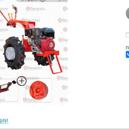
П
ЦИИ