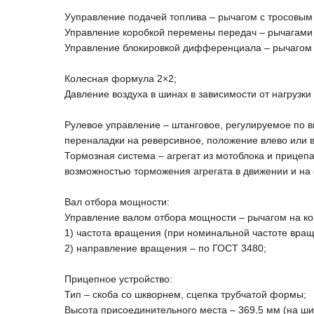
Ууправление подачей топлива – рычагом с тросовым
Управление коробкой перемены передач – рычагами ч
Управление блокировкой дифференциала – рычагом ч
Колесная формула 2×2;
Давление воздуха в шинах в зависимости от нагрузки 
Рулевое управление – штанговое, регулируемое по в
переналадки на реверсивное, положение влево или в
Тормозная система – агрегат из мотоблока и прицеп
возможностью торможения агрегата в движении и на 
Вал отбора мощности:
Управление валом отбора мощности – рычагом на ко
1) частота вращения (при номинальной частоте вращ
2) направление вращения – по ГОСТ 3480;
Прицепное устройство:
Тип – скоба со шкворнем, сцепка трубчатой формы;
Высота присоединительного места – 369,5 мм (на ш