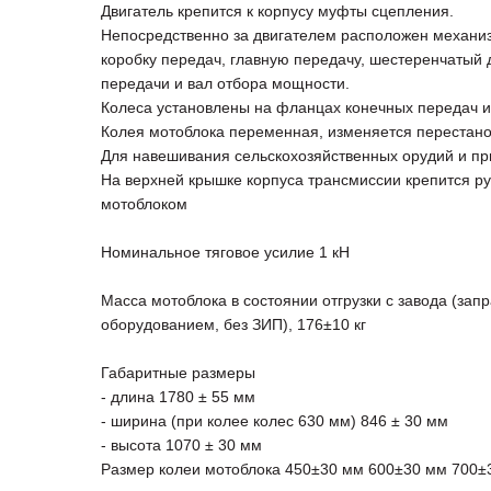
Двигатель крепится к корпусу муфты сцепления.
Непосредственно за двигателем расположен механи
коробку передач, главную передачу, шестеренчатый
передачи и вал отбора мощности.
Колеса установлены на фланцах конечных передач 
Колея мотоблока переменная, изменяется перестано
Для навешивания сельскохозяйственных орудий и пр
На верхней крышке корпуса трансмиссии крепится р
мотоблоком
Номинальное тяговое усилие 1 кН
Масса мотоблока в состоянии отгрузки с завода (за
оборудованием, без ЗИП), 176±10 кг
Габаритные размеры
- длина 1780 ± 55 мм
- ширина (при колее колес 630 мм) 846 ± 30 мм
- высота 1070 ± 30 мм
Размер колеи мотоблока 450±30 мм 600±30 мм 700±