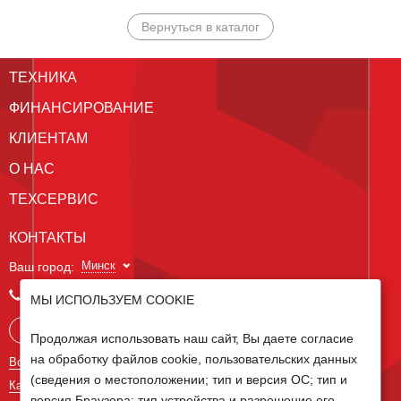
Вернуться в каталог
ТЕХНИКА
ФИНАНСИРОВАНИЕ
КЛИЕНТАМ
О НАС
ТЕХСЕРВИС
КОНТАКТЫ
Минск
Ваш город:
+375 29 238 97 34
МЫ ИСПОЛЬЗУЕМ COOKIE
Запросить консультацию
Продолжая использовать наш сайт, Вы даете согласие
на обработку файлов cookie, пользовательских данных
Все контакты
(сведения о местоположении; тип и версия ОС; тип и
Карта сайта
версия Браузера; тип устройства и разрешение его