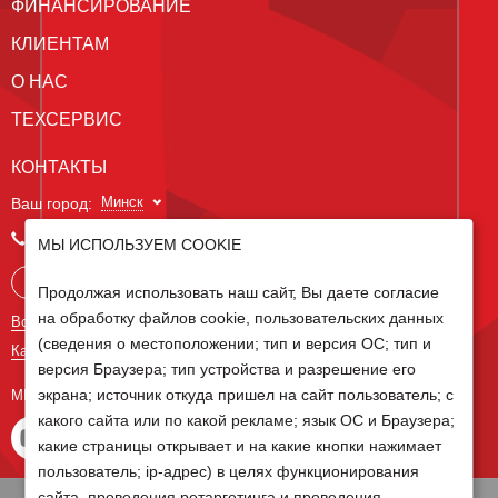
ФИНАНСИРОВАНИЕ
КЛИЕНТАМ
О НАС
ТЕХСЕРВИС
КОНТАКТЫ
Минск
Ваш город:
+375 29 238 97 34
МЫ ИСПОЛЬЗУЕМ COOKIE
Запросить консультацию
Продолжая использовать наш сайт, Вы даете согласие
на обработку файлов cookie, пользовательских данных
Все контакты
(сведения о местоположении; тип и версия ОС; тип и
Карта сайта
версия Браузера; тип устройства и разрешение его
экрана; источник откуда пришел на сайт пользователь; с
МЫ В СОЦ СЕТЯХ
какого сайта или по какой рекламе; язык ОС и Браузера;
какие страницы открывает и на какие кнопки нажимает
пользователь; ip-адрес) в целях функционирования
сайта, проведения ретаргетинга и проведения