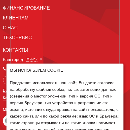
ФИНАНСИРОВАНИЕ
КЛИЕНТАМ
О НАС
ТЕХСЕРВИС
КОНТАКТЫ
Минск
Ваш город:
+375 29 238 97 34
МЫ ИСПОЛЬЗУЕМ COOKIE
Запросить консультацию
Продолжая использовать наш сайт, Вы даете согласие
на обработку файлов cookie, пользовательских данных
Все контакты
(сведения о местоположении; тип и версия ОС; тип и
Карта сайта
версия Браузера; тип устройства и разрешение его
экрана; источник откуда пришел на сайт пользователь; с
МЫ В СОЦ СЕТЯХ
какого сайта или по какой рекламе; язык ОС и Браузера;
какие страницы открывает и на какие кнопки нажимает
пользователь; ip-адрес) в целях функционирования