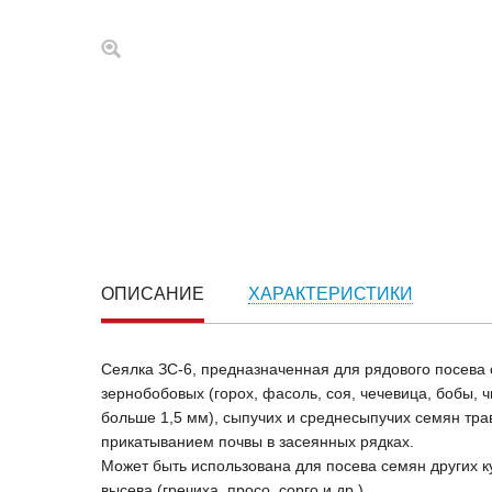
ОПИСАНИЕ
ХАРАКТЕРИСТИКИ
Сеялка ЗС-6, предназначенная для рядового посева 
зернобобовых (горох, фасоль, соя, чечевица, бобы, 
больше 1,5 мм), сыпучих и среднесыпучих семян тр
прикатыванием почвы в засеянных рядках.
Может быть использована для посева семян других к
высева (гречиха, просо, сорго и др.)