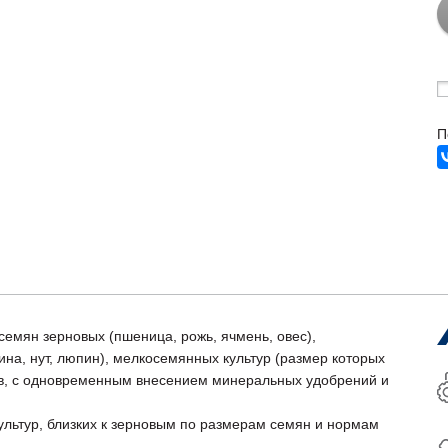
П
семян зерновых (пшеница, рожь, ячмень, овес),
чина, нут, люпин), мелкосемянных культур (размер которых
ав, с одновременным внесением минеральных удобрений и
ультур, близких к зерновым по размерам семян и нормам