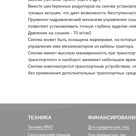
Вместо шестеренных редукторов на сеялке установл
туковых катушек, что дает возможность бесступенчат
Пружинно-гидравлический механизм управления сош
позволяет устанавливать точную глубину заделки сем
Давление на сошник - 70 кг/см2
Сеялка может быть оснащена маркерами, на которых
управление ими механизатором из кабины трактора.
Сеялки имеют высокую маневренность при транспорт
транспортного и наоборот занимает небольшое врем
Сеялки комплектуются транспортным устройством, ч
без применения дополнительных транспортных средс
ТЕХНИКА
ФИНАНСИРОВАНИ
Техника ММЗ
Для юридических лиц
Сельскохозяйственная
Для физических лиц