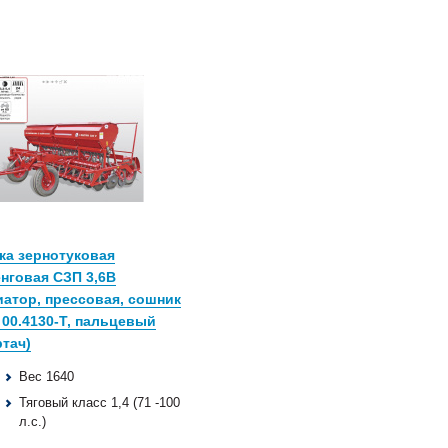
ка зернотуковая
нговая СЗП 3,6В
иатор, прессовая, сошник
00.4130-Т, пальцевый
ртач)
Вес 1640
Тяговый класс 1,4 (71 -100
л.с.)