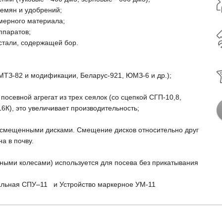
семян и удобрений;
мерного материала;
ппаратов;
стали, содержащей бор.
 МТЗ-82 и модификации, Беларус-921, ЮМЗ-6 и др.);
осевной агрегат из трех сеялок (со сцепкой СГП-10,8,
16К), это увеличивает производительность;
о смещенными дисками. Смещение дисков относительно друг
а в почву.
дными колесами) используется для посева без прикатывания
альная СПУ–11 и Устройство маркерное УМ-11