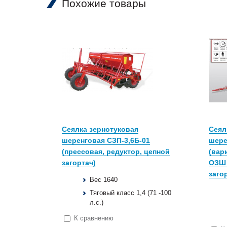
Похожие товары
Сеялка зернотуковая
Сеял
шеренговая СЗП-3,6Б-01
шере
(прессовая, редуктор, цепной
(вар
загортач)
ОЗШ 
заго
Вес 1640
Тяговый класс 1,4 (71 -100
л.с.)
К сравнению