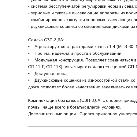
- система бесступенчатой регулировки норм высева 
- зерновые и туковые высевающие аппараты из поли
- комбинированные катушки зерновых высевающих а
- двухдисковые сошники со смещенными дисками из 
Сеялка СЗП-3,6А:
• Агрегатируется с тракторами класса 1.4 (МТЗ-80,
• Прочна, надежна и проста в обслуживании;
• Модульная конструкция. Позволяет соединяться в п
СП-11-Г, СП-11К), из четырех сеялок (со сцепкой СП-
• Доступная цена;
• Двухдисковые сошники из износостойкой стали с
друга позволяет более качественно заделывать семен
Комплектация без катков (СЗП-3,6А, с опорно-приво
почвы, чаще всего в богатых влагой условиях.
Дополнительные опции . Сцепка прицепная универс