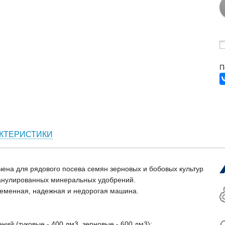
П
КТЕРИСТИКИ
ена для рядового посева семян зерновых и бобовых культур
анулированных минеральных удобрений.
ременная, надежная и недорогая машина.
ний (туковые - 400 дм3, зерновые - 600 дм3);