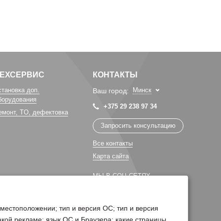
ТЕХСЕРВИС
КОНТАКТЫ
становка доп.
Минск
Ваш город:
борудования
+375 29 238 97 34
емонт, TO, дефектовка
Запросить консультацию
Все контакты
Карта сайта
МЫ В СОЦ СЕТЯХ
 местоположении; тип и версия ОС; тип и версия
какой рекламе; язык ОС и Браузера; какие страницы