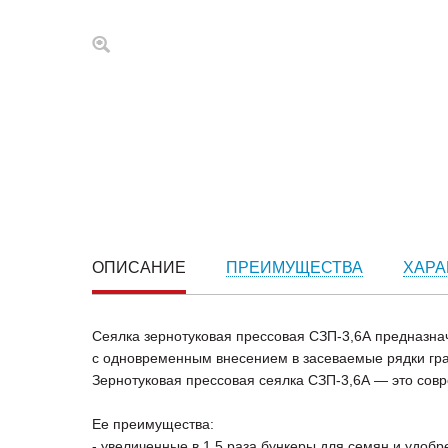
ОПИСАНИЕ
ПРЕИМУЩЕСТВА
ХАРА
Сеялка зернотуковая прессовая СЗП-3,6А предназнач
с одновременным внесением в засеваемые рядки гр
Зернотуковая прессовая сеялка СЗП-3,6А — это сов
Ее преимущества:
- увеличенные в 1,5 раза бункеры для семян и удобре