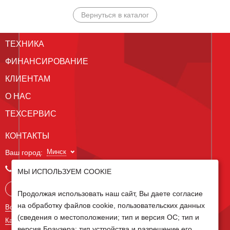
Вернуться в каталог
ТЕХНИКА
ФИНАНСИРОВАНИЕ
КЛИЕНТАМ
О НАС
ТЕХСЕРВИС
КОНТАКТЫ
Минск
Ваш город:
+375 29 238 97 34
МЫ ИСПОЛЬЗУЕМ COOKIE
Запросить консультацию
Продолжая использовать наш сайт, Вы даете согласие
на обработку файлов cookie, пользовательских данных
Все контакты
(сведения о местоположении; тип и версия ОС; тип и
Карта сайта
версия Браузера; тип устройства и разрешение его