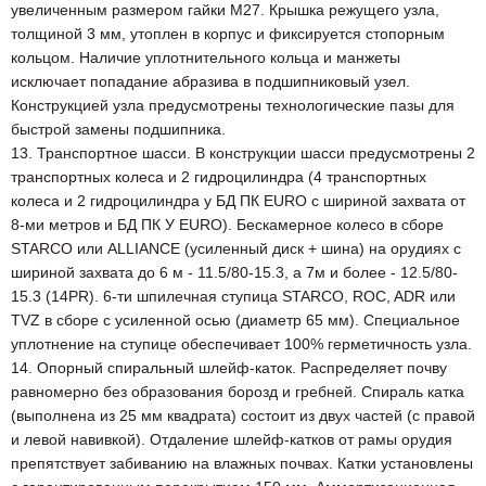
увеличенным размером гайки М27. Крышка режущего узла,
толщиной 3 мм, утоплен в корпус и фиксируется стопорным
кольцом. Наличие уплотнительного кольца и манжеты
исключает попадание абразива в подшипниковый узел.
Конструкцией узла предусмотрены технологические пазы для
быстрой замены подшипника.
13. Транспортное шасси. В конструкции шасси предусмотрены 2
транспортных колеса и 2 гидроцилиндра (4 транспортных
колеса и 2 гидроцилиндра у БД ПК EURO с шириной захвата от
8-ми метров и БД ПК У EURO). Бескамерное колесо в сборе
STARCO или ALLIANCE (усиленный диск + шина) на орудиях с
шириной захвата до 6 м - 11.5/80-15.3, а 7м и более - 12.5/80-
15.3 (14PR). 6-ти шпилечная ступица STARCO, ROC, ADR или
TVZ в сборе с усиленной осью (диаметр 65 мм). Специальное
уплотнение на ступице обеспечивает 100% герметичность узла.
14. Опорный спиральный шлейф-каток. Распределяет почву
равномерно без образования борозд и гребней. Спираль катка
(выполнена из 25 мм квадрата) состоит из двух частей (с правой
и левой навивкой). Отдаление шлейф-катков от рамы орудия
препятствует забиванию на влажных почвах. Катки установлены