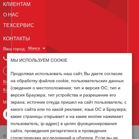
КЛИЕНТАМ
О НАС
ТЕХСЕРВИС
КОНТАКТЫ
Минск
Ваш город:
+375 29 238 97 34
МЫ ИСПОЛЬЗУЕМ COOKIE
Запросить консультацию
Продолжая использовать наш сайт, Вы даете согласие
на обработку файлов cookie, пользовательских данных
Все контакты
(сведения о местоположении; тип и версия ОС; тип и
Карта сайта
версия Браузера; тип устройства и разрешение его
экрана; источник откуда пришел на сайт пользователь; с
МЫ В СОЦ СЕТЯХ
какого сайта или по какой рекламе; язык ОС и Браузера;
какие страницы открывает и на какие кнопки нажимает
пользователь; ip-адрес) в целях функционирования
сайта, проведения ретаргетинга и проведения
© 2026 Группа компаний Белагро
статистических исследований и обзоров. Если вы не