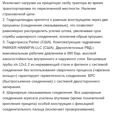
Исключает нагрузки на прицепную скобу трактора во время
транспортировки по пересеченной местности. Наличие
страховочной цепи.
2. Гидроцилиндры крепятся к рамным конструкциям через две
проушины (соединения смазываемые), что позволяет
равномерно распределить усилие штока, увеличивая срок
службы шарнирного соединения, исключив обрыв проушин.
3. Гидротрасса Parker (США). Комплектующие гидравлики
PARKER HANNIFIN LLC (США). Двухоплеточные РВД с
максимальным рабочим давлением в 380 Бар, высокой
износостойкостью внутреннего и наружного слоя. Бесшовные
трубы х/к 12х1.2 из нержавеющей стали и фитинги с системой
соединения без использования сварочного процесса («врезное
кольцо») гарантируют герметичность соединения. БРС
(быстросъемное соединение) с системой двухстороннего
запирания.
4. Шарнирные смазываемые соединения. Все шарнирные
соединения агрегата усилены втулками (кроме понизителей
крепления прицепа) особой конструкции с фиксацией
соединительного пальца (исключает проворачивание),