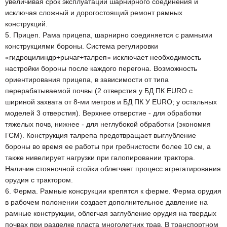
увеличивая срок эксплуатации шарнирного соединения и
исключая сложный и дорогостоящий ремонт рамных
конструкций.
5. Прицеп. Рама прицепа, шарнирно соединяется с рамными
конструкциями бороны. Система регулировки
«гидроцилиндр+рычаг+талреп» исключает необходимость
настройки бороны после каждого перегона. Возможность
ориентирования прицепа, в зависимости от типа
перерабатываемой почвы (2 отверстия у БД ПК EURO с
шириной захвата от 8-ми метров и БД ПК У EURO; у остальных
моделей 3 отверстия). Верхнее отверстие - для обработки
тяжелых почв, нижнее - для неглубокой обработки (экономия
ГСМ). Конструкция талрепа предотвращает выглубление
бороны во время ее работы при гребнистости более 10 см, а
также нивелирует нагрузки при галопировании трактора.
Наличие стояночной стойки облегчает процесс агрегатирования
орудия с трактором.
6. Ферма. Рамные консрукции крепятся к ферме. Ферма орудия
в рабочем положении создает дополнительное давление на
рамные конструкции, облегчая заглубление орудия на твердых
почвах при разделке пласта многолетних трав. В транспортном