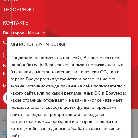
ТЕХСЕРВИС
КОНТАКТЫ
Минск
Ваш город:
+375 29 238 97 34
МЫ ИСПОЛЬЗУЕМ COOKIE
Запросить консультацию
Продолжая использовать наш сайт, Вы даете согласие
на обработку файлов cookie, пользовательских данных
Все контакты
(сведения о местоположении; тип и версия ОС; тип и
Карта сайта
версия Браузера; тип устройства и разрешение его
экрана; источник откуда пришел на сайт пользователь; с
МЫ В СОЦ СЕТЯХ
какого сайта или по какой рекламе; язык ОС и Браузера;
какие страницы открывает и на какие кнопки нажимает
пользователь; ip-адрес) в целях функционирования
сайта, проведения ретаргетинга и проведения
© 2026 Группа компаний Белагро
статистических исследований и обзоров. Если вы не
хотите, чтобы ваши данные обрабатывались, покиньте
Политика обработки персональных данных
сайт.