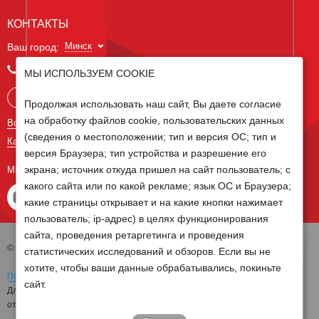
КОНТАКТЫ
Минск
Ваш город:
+375 29 238 97 34
МЫ ИСПОЛЬЗУЕМ COOKIE
Запросить консультацию
Продолжая использовать наш сайт, Вы даете согласие
на обработку файлов cookie, пользовательских данных
Все контакты
(сведения о местоположении; тип и версия ОС; тип и
Карта сайта
версия Браузера; тип устройства и разрешение его
экрана; источник откуда пришел на сайт пользователь; с
МЫ В СОЦ СЕТЯХ
какого сайта или по какой рекламе; язык ОС и Браузера;
какие страницы открывает и на какие кнопки нажимает
пользователь; ip-адрес) в целях функционирования
сайта, проведения ретаргетинга и проведения
© 2026 Группа компаний Белагро
статистических исследований и обзоров. Если вы не
хотите, чтобы ваши данные обрабатывались, покиньте
Политика обработки персональных данных
сайт.
Для отзыва согласия на обработку персональных данных необходимо
отправить письмо на электронную почту
pd@belagro.by