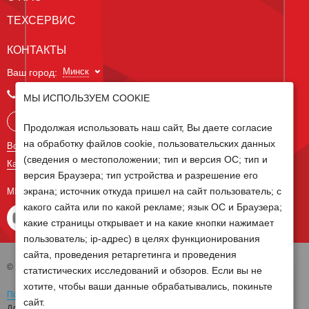
ТЕХСЕРВИС
КОНТАКТЫ
Минск
Ваш город:
+375 29 238 97 34
МЫ ИСПОЛЬЗУЕМ COOKIE
Запросить консультацию
Продолжая использовать наш сайт, Вы даете согласие
на обработку файлов cookie, пользовательских данных
Все контакты
(сведения о местоположении; тип и версия ОС; тип и
Карта сайта
версия Браузера; тип устройства и разрешение его
экрана; источник откуда пришел на сайт пользователь; с
МЫ В СОЦ СЕТЯХ
какого сайта или по какой рекламе; язык ОС и Браузера;
какие страницы открывает и на какие кнопки нажимает
пользователь; ip-адрес) в целях функционирования
сайта, проведения ретаргетинга и проведения
© 2026 Группа компаний Белагро
статистических исследований и обзоров. Если вы не
хотите, чтобы ваши данные обрабатывались, покиньте
Политика обработки персональных данных
сайт.
Для отзыва согласия на обработку персональных данных необходимо