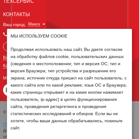
ТЕХСЕРВИС
КОНТАКТЫ
Минск
Ваш город:
+375 29 238 97 34
МЫ ИСПОЛЬЗУЕМ COOKIE
Запросить консультацию
Продолжая использовать наш сайт, Вы даете согласие
на обработку файлов cookie, пользовательских данных
Все контакты
(сведения о местоположении; тип и версия ОС; тип и
Карта сайта
версия Браузера; тип устройства и разрешение его
экрана; источник откуда пришел на сайт пользователь; с
МЫ В СОЦ СЕТЯХ
какого сайта или по какой рекламе; язык ОС и Браузера;
какие страницы открывает и на какие кнопки нажимает
пользователь; ip-адрес) в целях функционирования
сайта, проведения ретаргетинга и проведения
© 2026 Группа компаний Белагро
статистических исследований и обзоров. Если вы не
хотите, чтобы ваши данные обрабатывались, покиньте
Политика обработки персональных данных
сайт.
Для отзыва согласия на обработку персональных данных необходимо
отправить письмо на электронную почту
pd@belagro.by