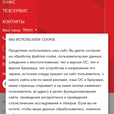
О НАС
ТЕХСЕРВИС
КОНТАКТЫ
Минск
Ваш город:
+375 29 238 97 34
МЫ ИСПОЛЬЗУЕМ COOKIE
Запросить консультацию
Продолжая использовать наш сайт, Вы даете согласие
на обработку файлов cookie, пользовательских данных
Все контакты
(сведения о местоположении; тип и версия ОС; тип и
Карта сайта
версия Браузера; тип устройства и разрешение его
экрана; источник откуда пришел на сайт пользователь; с
МЫ В СОЦ СЕТЯХ
какого сайта или по какой рекламе; язык ОС и Браузера;
какие страницы открывает и на какие кнопки нажимает
пользователь; ip-адрес) в целях функционирования
сайта, проведения ретаргетинга и проведения
© 2026 Группа компаний Белагро
статистических исследований и обзоров. Если вы не
хотите, чтобы ваши данные обрабатывались, покиньте
Политика обработки персональных данных