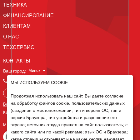
ТЕХНИКА
ФИНАНСИРОВАНИЕ
КЛИЕНТАМ
О НАС
ТЕХСЕРВИС
КОНТАКТЫ
Минск
Ваш город:
+375 29 238 97 34
МЫ ИСПОЛЬЗУЕМ COOKIE
Запросить консультацию
Продолжая использовать наш сайт, Вы даете согласие
на обработку файлов cookie, пользовательских данных
Все контакты
(сведения о местоположении; тип и версия ОС; тип и
Карта сайта
версия Браузера; тип устройства и разрешение его
экрана; источник откуда пришел на сайт пользователь; с
МЫ В СОЦ СЕТЯХ
какого сайта или по какой рекламе; язык ОС и Браузера;
какие страницы открывает и на какие кнопки нажимает