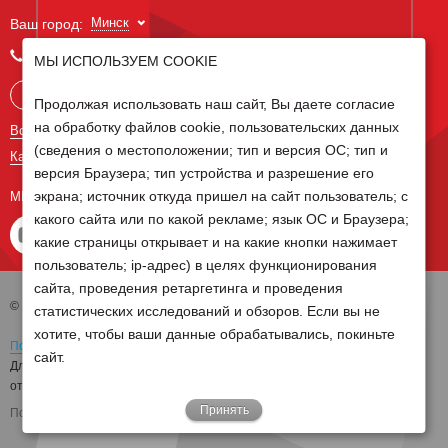
Минск
Ваш город:
+375 29 238 97 34
МЫ ИСПОЛЬЗУЕМ COOKIE
Запросить консультацию
Продолжая использовать наш сайт, Вы даете согласие
на обработку файлов cookie, пользовательских данных
Все контакты
(сведения о местоположении; тип и версия ОС; тип и
Карта сайта
версия Браузера; тип устройства и разрешение его
экрана; источник откуда пришел на сайт пользователь; с
МЫ В СОЦ СЕТЯХ
какого сайта или по какой рекламе; язык ОС и Браузера;
какие страницы открывает и на какие кнопки нажимает
пользователь; ip-адрес) в целях функционирования
сайта, проведения ретаргетинга и проведения
© 2026 Группа компаний Белагро
статистических исследований и обзоров. Если вы не
хотите, чтобы ваши данные обрабатывались, покиньте
Политика обработки персональных данных
сайт.
Для отзыва согласия на обработку персональных данных необходимо
отправить письмо на электронную почту
pd@belagro.by
Принять
Поддержка сайта