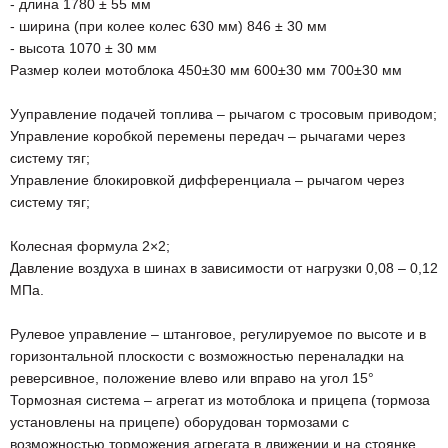
- длина 1780 ± 55 мм
- ширина (при колее колес 630 мм) 846 ± 30 мм
- высота 1070 ± 30 мм
Размер колеи мотоблока 450±30 мм 600±30 мм 700±30 мм
Ууправление подачей топлива – рычагом с тросовым приводом;
Управление коробкой перемены передач – рычагами через
систему тяг;
Управление блокировкой дифференциала – рычагом через
систему тяг;
Колесная формула 2×2;
Давление воздуха в шинах в зависимости от нагрузки 0,08 – 0,12
МПа.
Рулевое управление – штанговое, регулируемое по высоте и в
горизонтальной плоскости с возможностью переналадки на
реверсивное, положение влево или вправо на угол 15°
Тормозная система – агрегат из мотоблока и прицепа (тормоза
установлены на прицепе) оборудован тормозами с
возможностью торможения агрегата в движении и на стоянке.