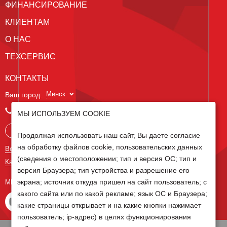
ФИНАНСИРОВАНИЕ
КЛИЕНТАМ
О НАС
ТЕХСЕРВИС
КОНТАКТЫ
Минск
Ваш город:
+375 29 238 97 34
МЫ ИСПОЛЬЗУЕМ COOKIE
Запросить консультацию
Продолжая использовать наш сайт, Вы даете согласие
на обработку файлов cookie, пользовательских данных
Все контакты
(сведения о местоположении; тип и версия ОС; тип и
Карта сайта
версия Браузера; тип устройства и разрешение его
экрана; источник откуда пришел на сайт пользователь; с
МЫ В СОЦ СЕТЯХ
какого сайта или по какой рекламе; язык ОС и Браузера;
какие страницы открывает и на какие кнопки нажимает
пользователь; ip-адрес) в целях функционирования