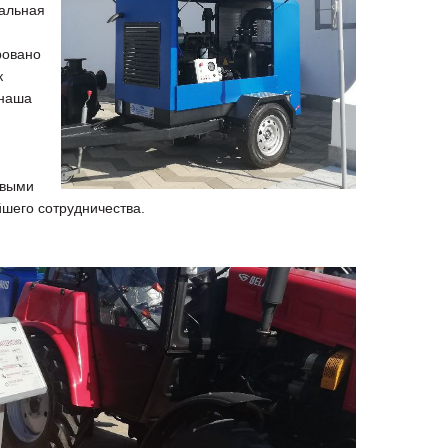
нальная
ровано
к
 наша
евыми
йшего сотрудничества.
Специальные цены на
Погрузочное оборудован
сегментные косилки!
Сальсксельмаш в наличии