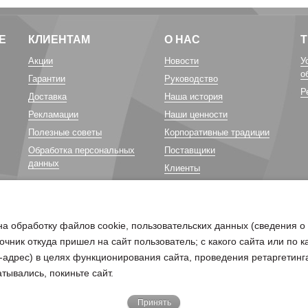
Е
КЛИЕНТАМ
О НАС
Акции
Новости
У
о
Гарантии
Руководство
Р
Доставка
Наша история
Рекламации
Наши ценности
Полезные советы
Корпоративные традиции
Обработка персональных
Поставщики
данных
Клиенты
Карьера у нас
Благотворительность
на обработку файлов cookie, пользовательских данных (сведения о
очник откуда пришел на сайт пользователь; с какого сайта или по 
ip-адрес) в целях функционирования сайта, проведения ретаргетинг
тывались, покиньте сайт.
Принять
бходимо отправить письмо на электронную почту
pd@belagro.by