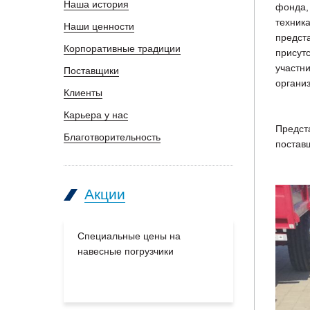
Наша история
фонда,
техника
Наши ценности
предст
Корпоративные традиции
присутс
участни
Поставщики
органи
Клиенты
Карьера у нас
Предст
Благотворительность
постав
Акции
Специальные цены на
Большое п
навесные погрузчики
производс
на склады