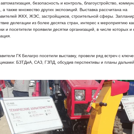
 автоматизация, безопасность и контроль, благоустройство, комму
, а также множество других экспозиций. Выставка рассчитана на
авителей ЖКХ, ЖЭС, застройщиков, строительной сферы. Заплани
твие делегации из более десятка стран, интерес к мероприятию ка
ки и посетители проявили десятки организаций, в числе которых и
зация.
авители ГК Белагро посетили выставку, провели ряд встреч с ключ
щиками: БЗТДиА, САЗ, ГЗПД, обсудив перспективы и планы дальне
оступление техники
Новые роторные косилки уже в
тва Сальсксельмаш
наличии на складах!
 Белагро в Минске!